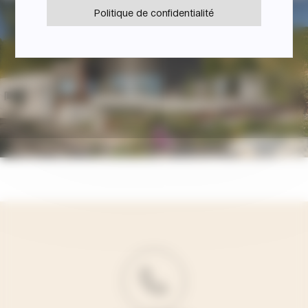
Politique de confidentialité