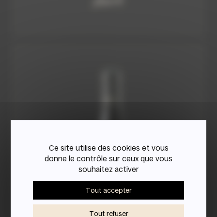
38,00
€
Ce site utilise des cookies et vous
donne le contrôle sur ceux que vous
souhaitez activer
Tout accepter
Tout refuser