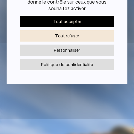
donne le contrôle sur ceux que vous
souhaitez activer
Tout accepter
Un
territoire
Tout refuser
d'exception
Personnaliser
DOMAINE
COURBIS
Politique de confidentialité