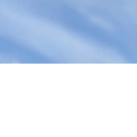
La vidéo n'est pas disponible.
Voir sur YouTube
Une
histoire
de
terroir
et
de
passion
Accroché aux coteaux de Châteaubourg, le Domaine