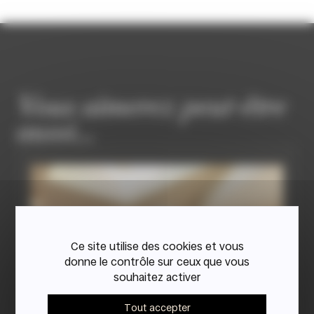
Vous aimerez peut-être
aussi…
Ce site utilise des cookies et vous
donne le contrôle sur ceux que vous
souhaitez activer
Tout accepter